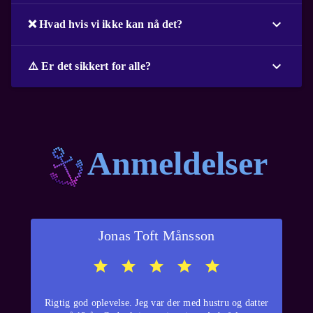
❌ Hvad hvis vi ikke kan nå det?
⚠️ Er det sikkert for alle?
Anmeldelser
Jonas Toft Månsson
Rigtig god oplevelse. Jeg var der med hustru og datter