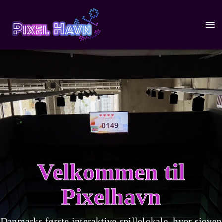
Velkommen til
Pixelhavn
Danmarks første interaktive spillelokale, hvor sjoven