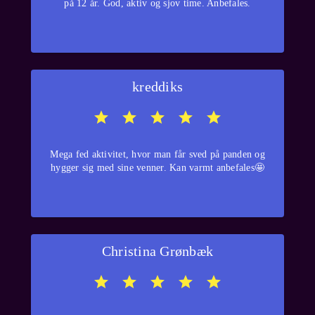
på 12 år. God, aktiv og sjov time. Anbefales.
kreddiks
Mega fed aktivitet, hvor man får sved på panden og
hygger sig med sine venner. Kan varmt anbefales🤩
Christina Grønbæk