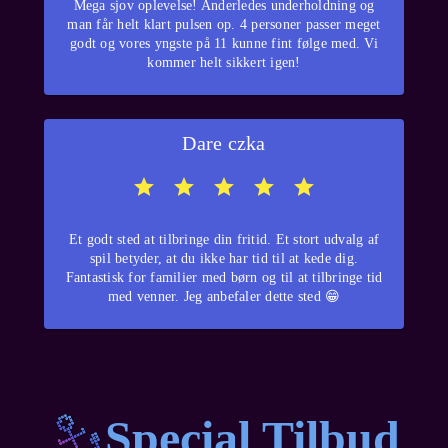
Mega sjov oplevelse! Anderledes underholdning og
man får helt klart pulsen op. 4 personer passer meget
godt og vores yngste på 11 kunne fint følge med. Vi
kommer helt sikkert igen!
Dare czka
Et godt sted at tilbringe din fritid. Et stort udvalg af
spil betyder, at du ikke har tid til at kede dig.
Fantastisk for familier med børn og til at tilbringe tid
med venner. Jeg anbefaler dette sted 😁
Special Tilbud